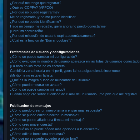
¿Por qué me tengo que registrar?
¿Qué es COPPA? (APPCO)
¿Por qué no puedo registrarme?
Me he registrado ¡y no me puedo identificar!
¿Por qué no puedo identificarme?
Hace un tiempo me registré, ¡pero ahora no puedo conectarme!
¡Perdí mi contraseña!
¿Por qué mi sesión de usuario expira automáticamente?
¿Cuál es la función de “Borrar cookies”?
Preferencias de usuario y configuraciones
¿Cómo se puede cambiar mi configuración?
¿Cómo evito que mi nombre de usuario aparezca en las listas de usuarios conectado
¡La hora en los foros no es correcta!
Cambié la zona horaria en mi perfil, ¡pero la hora sigue siendo incorrecto!
¡Mi idioma no está en la lista!
¿Qué es la imagen al lado de mi nombre de usuario?
¿Cómo puedo mostrar un avatar?
¿Cómo se puede cambiar mi rango?
Cuando hago clic sobre el enlace de e-mail de un usuario, ¡me pide que me registre!
Publicación de mensajes
¿Cómo puedo crear un nuevo tema o enviar una respuesta?
¿Cómo se puede editar o borrar un mensaje?
¿Cómo se puede añadir una firma a mi mensaje?
¿Cómo creo una encuesta?
¿Por qué no se puede añadir más opciones a la encuesta?
¿Cómo edito o borro una encuesta?
¿Por qué no se puede acceder a algún foro?