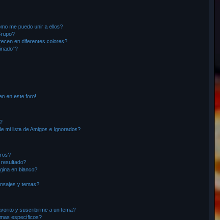
r
mo me puedo unir a ellos?
Grupo?
ecen en diferentes colores?
inado”?
en en este foro!
?
e mi lista de Amigos e Ignorados?
oros?
 resultado?
gina en blanco?
nsajes y temas?
avorito y suscribirme a un tema?
emas específicos?