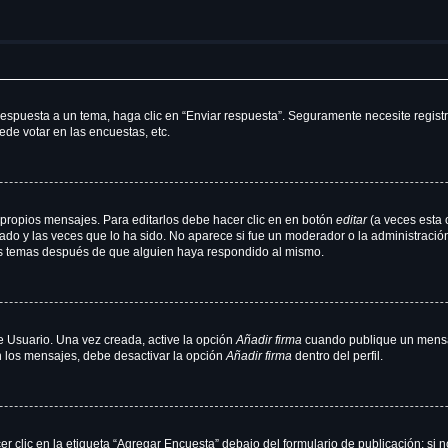
espuesta a un tema, haga clic en “Enviar respuesta”. Seguramente necesite registr
de votar en las encuestas, etc.
propios mensajes. Para editarlos debe hacer clic en en botón
editar
(a veces esta 
do y las veces que lo ha sido. No aparece si fue un moderador o la administración
sus temas después de que alguien haya respondido al mismo.
e Usuario. Una vez creada, active la opción
Añadir firma
cuando publique un mensaj
en los mensajes, debe desactivar la opción
Añadir firma
dentro del perfil.
clic en la etiqueta “Agregar Encuesta” debajo del formulario de publicación; si n