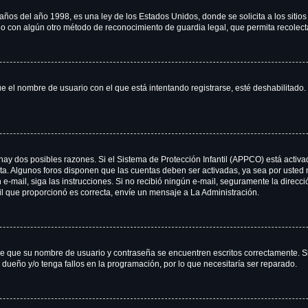
 del año 1998, es una ley de los Estados Unidos, donde se solicita a los sitios d
es o con algún otro método de reconocimiento de guardia legal, que permita recolec
ue el nombre de usuario con el que está intentando registrarse, esté deshabilitad
 hay dos posibles razones. Si el Sistema de Protección Infantil (APPCO) está activa
nta. Algunos foros disponen que las cuentas deben ser activadas, ya sea por usted 
 un e-mail, siga las instrucciones. Si no recibió ningún e-mail, seguramente la direc
ail que proporcionó es correcta, envíe un mensaje a La Administración.
 de que su nombre de usuario y contraseña se encuentren escritos correctamente. 
 dueño y/o tenga fallos en la programación, por lo que necesitaría ser reparado.