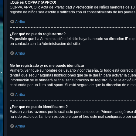
¿Qué es COPPA? (APPCO)
COPPA, APPCO, o Acta de Privacidad y Protección de Niños menores de 13 años
registro de niños sea escrito y ratificado con el consentimiento de los padr
Arriba
¿Por qué no puedo registrarme?
Es posible que La Administración del sitio haya baneado su dirección IP o q
en contacto con La Administración del sitio.
Arriba
Me he registrado ¡y no me puedo identificar!
Primero, verifique su nombre de usuario y contraseña. Si todo está correcto,
tendrá que seguir algunas instrucciones que se le darán para activar la cue
información se le brindará al finalizar el proceso de registro. Si se le envió
capturada por un filtro anti-spam. Si está seguro de que la dirección de e-m
Arriba
¿Por qué no puedo identificarme?
Existen varias razones por lo cuál esto puede suceder. Primero, asegúrese
ha sido excluido. También es posible que el foro esté mal configurado por su
Arriba