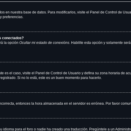
dos en nuestra base de datos. Para modificarlos, visite el Panel de Control de Usu
y preferencias.
os conectados?
rá la opción
Ocultar mi estado de conexións
. Habilite esta opción y solamente ser
te es el caso, visite el Panel de Control de Usuario y defina su zona horaria de ac
egistrado. Si no lo está, este es un buen momento para hacerlo.
 incorrecta, entonces la hora almacenada en el servidor es errónea. Por favor comu
u idioma para el foro o nadie ha creado una traducción. Pregúntele a un Administra