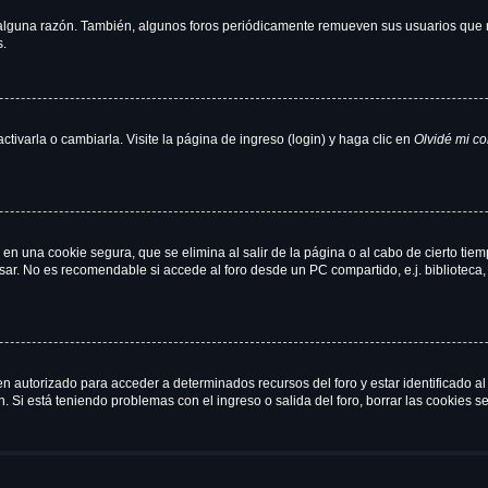
 alguna razón. También, algunos foros periódicamente remueven sus usuarios que n
s.
ivarla o cambiarla. Visite la página de ingreso (login) y haga clic en
Olvidé mi c
en una cookie segura, que se elimina al salir de la página o al cabo de cierto ti
r. No es recomendable si accede al foro desde un PC compartido, e.j. biblioteca, cy
en autorizado para acceder a determinados recursos del foro y estar identificado 
ón. Si está teniendo problemas con el ingreso o salida del foro, borrar las cookies