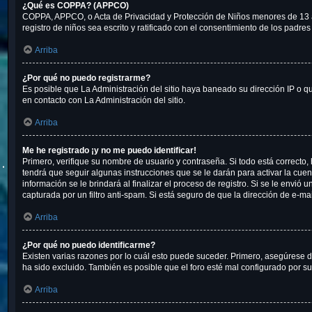
¿Qué es COPPA? (APPCO)
COPPA, APPCO, o Acta de Privacidad y Protección de Niños menores de 13 años
registro de niños sea escrito y ratificado con el consentimiento de los padr
Arriba
¿Por qué no puedo registrarme?
Es posible que La Administración del sitio haya baneado su dirección IP o q
en contacto con La Administración del sitio.
Arriba
Me he registrado ¡y no me puedo identificar!
Primero, verifique su nombre de usuario y contraseña. Si todo está correcto,
tendrá que seguir algunas instrucciones que se le darán para activar la cue
información se le brindará al finalizar el proceso de registro. Si se le envió
capturada por un filtro anti-spam. Si está seguro de que la dirección de e-m
Arriba
¿Por qué no puedo identificarme?
Existen varias razones por lo cuál esto puede suceder. Primero, asegúrese
ha sido excluido. También es posible que el foro esté mal configurado por su
Arriba