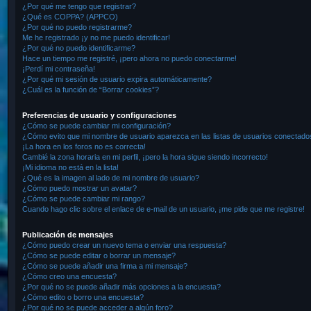
¿Por qué me tengo que registrar?
¿Qué es COPPA? (APPCO)
¿Por qué no puedo registrarme?
Me he registrado ¡y no me puedo identificar!
¿Por qué no puedo identificarme?
Hace un tiempo me registré, ¡pero ahora no puedo conectarme!
¡Perdí mi contraseña!
¿Por qué mi sesión de usuario expira automáticamente?
¿Cuál es la función de “Borrar cookies”?
Preferencias de usuario y configuraciones
¿Cómo se puede cambiar mi configuración?
¿Cómo evito que mi nombre de usuario aparezca en las listas de usuarios conectado
¡La hora en los foros no es correcta!
Cambié la zona horaria en mi perfil, ¡pero la hora sigue siendo incorrecto!
¡Mi idioma no está en la lista!
¿Qué es la imagen al lado de mi nombre de usuario?
¿Cómo puedo mostrar un avatar?
¿Cómo se puede cambiar mi rango?
Cuando hago clic sobre el enlace de e-mail de un usuario, ¡me pide que me registre!
Publicación de mensajes
¿Cómo puedo crear un nuevo tema o enviar una respuesta?
¿Cómo se puede editar o borrar un mensaje?
¿Cómo se puede añadir una firma a mi mensaje?
¿Cómo creo una encuesta?
¿Por qué no se puede añadir más opciones a la encuesta?
¿Cómo edito o borro una encuesta?
¿Por qué no se puede acceder a algún foro?