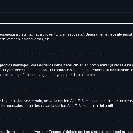
espuesta a un tema, haga clic en “Enviar respuesta”. Seguramente necesite registr
de votar en las encuestas, etc.
propios mensajes. Para editarlos debe hacer clic en en botón
editar
(a veces esta 
do y las veces que lo ha sido. No aparece si fue un moderador o la administración
sus temas después de que alguien haya respondido al mismo.
e Usuario. Una vez creada, active la opción
Añadir firma
cuando publique un mensaj
en los mensajes, debe desactivar la opción
Añadir firma
dentro del perfil.
clic en la etiqueta “Agregar Encuesta” debajo del formulario de publicación; si n