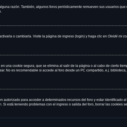
 alguna razón. También, algunos foros periódicamente remueven sus usuarios que n
s.
ivarla o cambiarla. Visite la página de ingreso (login) y haga clic en
Olvidé mi c
en una cookie segura, que se elimina al salir de la página o al cabo de cierto ti
r. No es recomendable si accede al foro desde un PC compartido, e.j. biblioteca, cy
en autorizado para acceder a determinados recursos del foro y estar identificado 
ón. Si está teniendo problemas con el ingreso o salida del foro, borrar las cookies