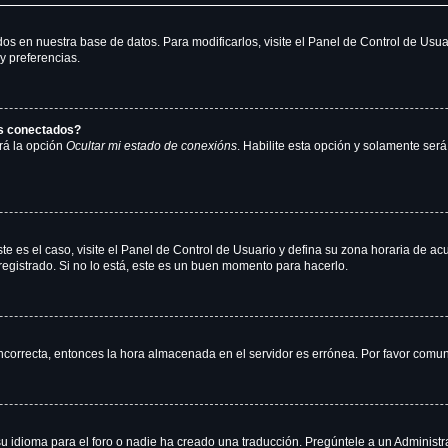
dos en nuestra base de datos. Para modificarlos, visite el Panel de Control de Usu
y preferencias.
os conectados?
rá la opción
Ocultar mi estado de conexións
. Habilite esta opción y solamente ser
te es el caso, visite el Panel de Control de Usuario y defina su zona horaria de ac
egistrado. Si no lo está, este es un buen momento para hacerlo.
 incorrecta, entonces la hora almacenada en el servidor es errónea. Por favor comu
u idioma para el foro o nadie ha creado una traducción. Pregúntele a un Administra