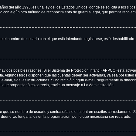
 del año 1998, es una ley de los Estados Unidos, donde se solicita a los sitios d
es o con algún otro método de reconocimiento de guardia legal, que permita recolec
ue el nombre de usuario con el que está intentando registrarse, esté deshabilitad
 hay dos posibles razones. Si el Sistema de Protección Infantil (APPCO) está activa
nta. Algunos foros disponen que las cuentas deben ser activadas, ya sea por usted 
 un e-mail, siga las instrucciones. Si no recibió ningún e-mail, seguramente la direc
ail que proporcionó es correcta, envíe un mensaje a La Administración.
 de que su nombre de usuario y contraseña se encuentren escritos correctamente. 
 dueño y/o tenga fallos en la programación, por lo que necesitaría ser reparado.