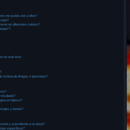
r
mo me puedo unir a ellos?
Grupo?
ecen en diferentes colores?
inado”?
en en este foro!
?
e mi lista de Amigos e Ignorados?
oros?
 resultado?
gina en blanco?
nsajes y temas?
avorito y suscribirme a un tema?
emas específicos?