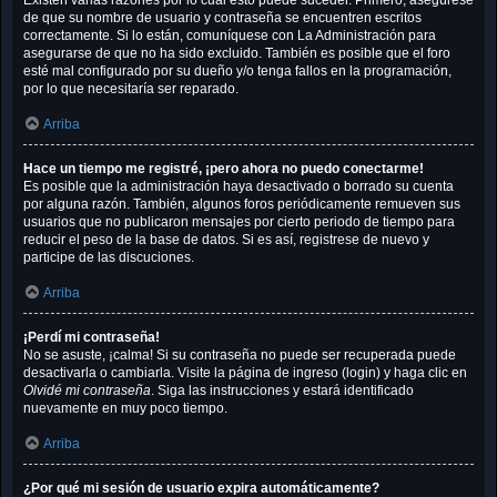
Existen varias razones por lo cuál esto puede suceder. Primero, asegúrese
de que su nombre de usuario y contraseña se encuentren escritos
correctamente. Si lo están, comuníquese con La Administración para
asegurarse de que no ha sido excluido. También es posible que el foro
esté mal configurado por su dueño y/o tenga fallos en la programación,
por lo que necesitaría ser reparado.
Arriba
Hace un tiempo me registré, ¡pero ahora no puedo conectarme!
Es posible que la administración haya desactivado o borrado su cuenta
por alguna razón. También, algunos foros periódicamente remueven sus
usuarios que no publicaron mensajes por cierto periodo de tiempo para
reducir el peso de la base de datos. Si es así, registrese de nuevo y
participe de las discuciones.
Arriba
¡Perdí mi contraseña!
No se asuste, ¡calma! Si su contraseña no puede ser recuperada puede
desactivarla o cambiarla. Visite la página de ingreso (login) y haga clic en
Olvidé mi contraseña
. Siga las instrucciones y estará identificado
nuevamente en muy poco tiempo.
Arriba
¿Por qué mi sesión de usuario expira automáticamente?