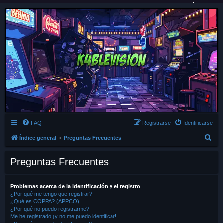
FAQ
Registrarse
Identificarse
B
Índice general
Preguntas Frecuentes
u
Preguntas Frecuentes
s
c
a
Problemas acerca de la identificación y el registro
¿Por qué me tengo que registrar?
r
¿Qué es COPPA? (APPCO)
¿Por qué no puedo registrarme?
Me he registrado ¡y no me puedo identificar!