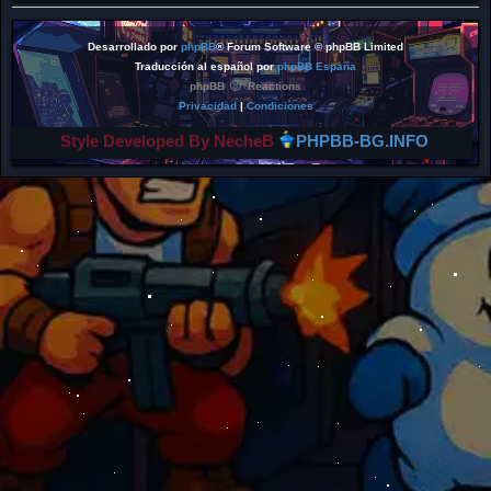
Desarrollado por
phpBB
® Forum Software © phpBB Limited
Traducción al español por
phpBB España
phpBB
Reactions
Privacidad
|
Condiciones
Style Developed By NecheB
PHPBB-BG.INFO