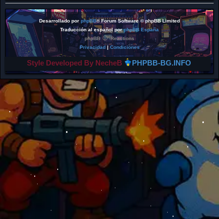
Desarrollado por
phpBB
® Forum Software © phpBB Limited
Traducción al español por
phpBB España
phpBB
Reactions
Privacidad
|
Condiciones
Style Developed By NecheB
PHPBB-BG.INFO