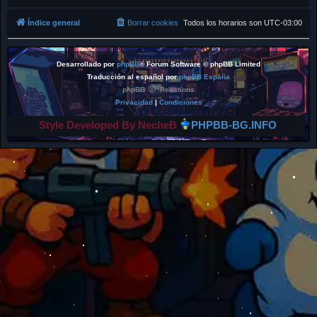
Índice general
Borrar cookies
Todos los horarios son
UTC-03:00
Desarrollado por
phpBB
® Forum Software © phpBB Limited
Traducción al español por
phpBB España
phpBB
Reactions
Privacidad
|
Condiciones
Style Developed By NecheB
PHPBB-BG.INFO