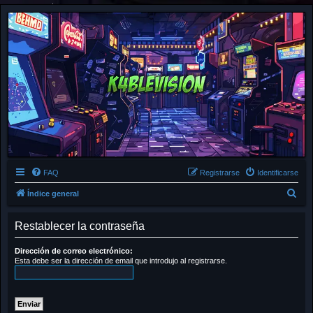
FAQ
Registrarse
Identificarse
B
Índice general
u
Restablecer la contraseña
s
c
Dirección de correo electrónico:
a
Esta debe ser la dirección de email que introdujo al registrarse.
r