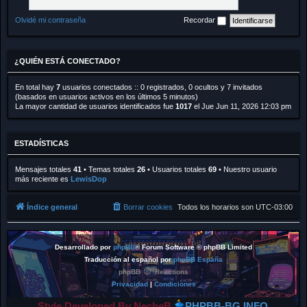
Olvidé mi contraseña
Recordar
¿QUIÉN ESTÁ CONECTADO?
En total hay
7
usuarios conectados :: 0 registrados, 0 ocultos y 7 invitados
(basados en usuarios activos en los últimos 5 minutos)
La mayor cantidad de usuarios identificados fue
1017
el Jue Jun 11, 2026 12:03 pm
ESTADÍSTICAS
Mensajes totales
41
• Temas totales
26
• Usuarios totales
69
• Nuestro usuario
más reciente es
LewisDop
Índice general
Borrar cookies
Todos los horarios son
UTC-03:00
Desarrollado por
phpBB
® Forum Software © phpBB Limited
Traducción al español por
phpBB España
phpBB
Reactions
Privacidad
|
Condiciones
Style Developed By NecheB
PHPBB-BG.INFO