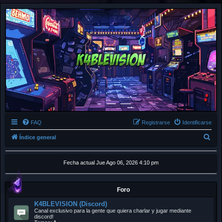
FAQ
Registrarse
Identificarse
B
Índice general
u
s
Fecha actual Jue Ago 06, 2026 4:10 pm
c
a
Foro
r
K4BLEVISION (Discord)
Canal exclusivo para la gente que quiera charlar y jugar mediante
discord!