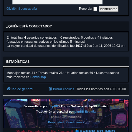
Olvidé mi contraseña
Recordar
¿QUIÉN ESTÁ CONECTADO?
En total hay
4
usuarios conectados :: 0 registrados, 0 ocultos y 4 invitados
(basados en usuarios activos en los últimos 5 minutos)
La mayor cantidad de usuarios identificados fue
1017
el Jue Jun 11, 2026 12:03 pm
ESTADÍSTICAS
Mensajes totales
41
• Temas totales
26
• Usuarios totales
69
• Nuestro usuario
más reciente es
LewisDop
Índice general
Borrar cookies
Todos los horarios son
UTC-03:00
Desarrollado por
phpBB
® Forum Software © phpBB Limited
Traducción al español por
phpBB España
phpBB
Reactions
Privacidad
|
Condiciones
Style Developed By NecheB
PHPBB-BG.INFO