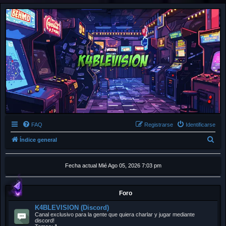
FAQ
Registrarse
Identificarse
B
Índice general
u
s
Fecha actual Mié Ago 05, 2026 7:03 pm
c
a
Foro
r
K4BLEVISION (Discord)
Canal exclusivo para la gente que quiera charlar y jugar mediante
discord!