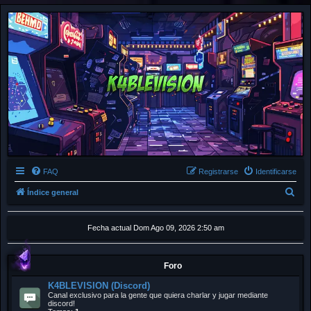
FAQ
Registrarse
Identificarse
B
Índice general
u
s
Fecha actual Dom Ago 09, 2026 2:50 am
c
a
Foro
r
K4BLEVISION (Discord)
Canal exclusivo para la gente que quiera charlar y jugar mediante
discord!