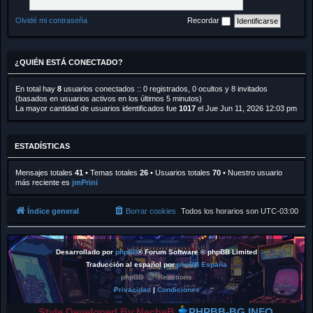
Olvidé mi contraseña
Recordar
¿QUIÉN ESTÁ CONECTADO?
En total hay
8
usuarios conectados :: 0 registrados, 0 ocultos y 8 invitados
(basados en usuarios activos en los últimos 5 minutos)
La mayor cantidad de usuarios identificados fue
1017
el Jue Jun 11, 2026 12:03 pm
ESTADÍSTICAS
Mensajes totales
41
• Temas totales
26
• Usuarios totales
70
• Nuestro usuario
más reciente es
jmPrini
Índice general
Borrar cookies
Todos los horarios son
UTC-03:00
Desarrollado por
phpBB
® Forum Software © phpBB Limited
Traducción al español por
phpBB España
phpBB
Reactions
Privacidad
|
Condiciones
Style Developed By NecheB
PHPBB-BG.INFO