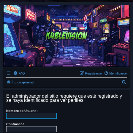
FAQ
Registrarse
Identificarse
B
Índice general
u
El administrador del sitio requiere que esté registrado y
s
se haya identificado para ver perfiles.
c
a
Nombre de Usuario:
r
Contraseña: