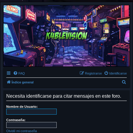
FAQ
Registrarse
Identificarse
B
Índice general
u
Necesita identificarse para citar mensajes en este foro.
s
c
Nombre de Usuario:
a
r
Contraseña:
Olvidé mi contraseña