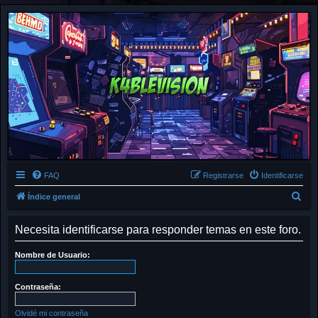
FAQ
Registrarse
Identificarse
B
Índice general
u
Necesita identificarse para responder temas en este foro.
s
c
Nombre de Usuario:
a
r
Contraseña:
Olvidé mi contraseña