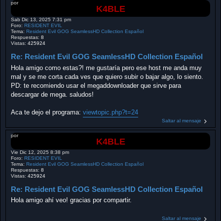
por
K4BLE
Sab Dic 13, 2025 7:31 pm
Foro:
RESIDENT EVIL
Tema:
Resident Evil GOG SeamlessHD Collection Español
Respuestas:
8
Vistas:
425924
Re: Resident Evil GOG SeamlessHD Collection Español
Hola amigo como estas?! me gustaría pero ese host me anda muy
mal y se me corta cada ves que quiero subir o bajar algo, lo siento.
PD: te recomiendo usar el megaddownloader que sirve para
descargar de mega. saludos!
Aca te dejo el programa:
viewtopic.php?t=24
Saltar al mensaje
por
K4BLE
Vie Dic 12, 2025 8:38 pm
Foro:
RESIDENT EVIL
Tema:
Resident Evil GOG SeamlessHD Collection Español
Respuestas:
8
Vistas:
425924
Re: Resident Evil GOG SeamlessHD Collection Español
Hola amigo ahí veo! gracias por compartir.
Saltar al mensaje