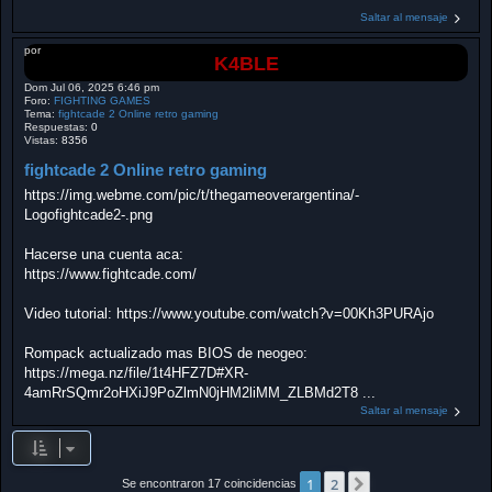
Saltar al mensaje
por
K4BLE
Dom Jul 06, 2025 6:46 pm
Foro:
FIGHTING GAMES
Tema:
fightcade 2 Online retro gaming
Respuestas:
0
Vistas:
8356
fightcade 2 Online retro gaming
https://img.webme.com/pic/t/thegameoverargentina/-
Logofightcade2-.png
Hacerse una cuenta aca:
https://www.fightcade.com/
Video tutorial: https://www.youtube.com/watch?v=00Kh3PURAjo
Rompack actualizado mas BIOS de neogeo:
https://mega.nz/file/1t4HFZ7D#XR-
4amRrSQmr2oHXiJ9PoZlmN0jHM2liMM_ZLBMd2T8 ...
Saltar al mensaje
1
2
Siguiente
Se encontraron 17 coincidencias