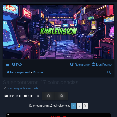
FAQ
Registrarse
Identificarse
B
Índice general
Buscar
u
Se encontraron 17 coincidencias
s
Ir a búsqueda avanzada
c
Buscar
Búsqueda avanzada
a
r
1
2
Siguiente
Se encontraron 17 coincidencias
por