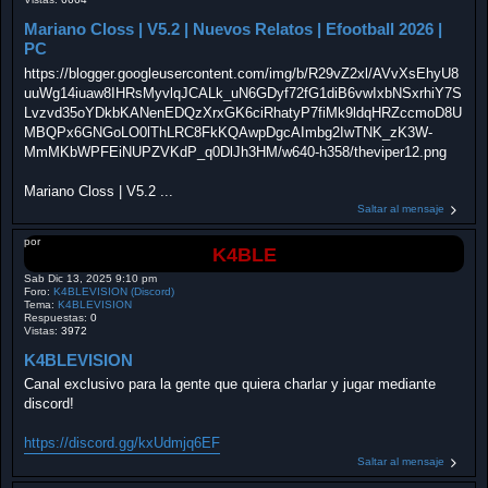
Mariano Closs | V5.2 | Nuevos Relatos | Efootball 2026 |
PC
https://blogger.googleusercontent.com/img/b/R29vZ2xl/AVvXsEhyU8
uuWg14iuaw8IHRsMyvlqJCALk_uN6GDyf72fG1diB6vwIxbNSxrhiY7S
Lvzvd35oYDkbKANenEDQzXrxGK6ciRhatyP7fiMk9ldqHRZccmoD8U
MBQPx6GNGoLO0lThLRC8FkKQAwpDgcAImbg2IwTNK_zK3W-
MmMKbWPFEiNUPZVKdP_q0DlJh3HM/w640-h358/theviper12.png
Mariano Closs | V5.2 ...
Saltar al mensaje
por
K4BLE
Sab Dic 13, 2025 9:10 pm
Foro:
K4BLEVISION (Discord)
Tema:
K4BLEVISION
Respuestas:
0
Vistas:
3972
K4BLEVISION
Canal exclusivo para la gente que quiera charlar y jugar mediante
discord!
https://discord.gg/kxUdmjq6EF
Saltar al mensaje