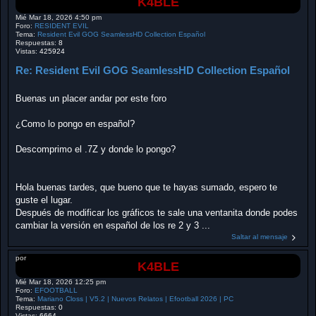
K4BLE
Mié Mar 18, 2026 4:50 pm
Foro:
RESIDENT EVIL
Tema:
Resident Evil GOG SeamlessHD Collection Español
Respuestas:
8
Vistas:
425924
Re: Resident Evil GOG SeamlessHD Collection Español
Buenas un placer andar por este foro
¿Como lo pongo en español?
Descomprimo el .7Z y donde lo pongo?
Hola buenas tardes, que bueno que te hayas sumado, espero te
guste el lugar.
Después de modificar los gráficos te sale una ventanita donde podes
cambiar la versión en español de los re 2 y 3 ...
Saltar al mensaje
por
K4BLE
Mié Mar 18, 2026 12:25 pm
Foro:
EFOOTBALL
Tema:
Mariano Closs | V5.2 | Nuevos Relatos | Efootball 2026 | PC
Respuestas:
0
Vistas:
6664