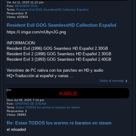
Vie Jul 11, 2025 11:22 pm
Foro:
RESIDENT EVIL
Tema:
Resident Evil GOG SeamlessHD Collection Español
Respuestas:
8
Vistas:
425924
Resident Evil GOG SeamlessHD Collection Español
https://i.imgur.com/mUbynJG.png
INFORMACION:
Resident Evil (1996) GOG Seamless HD Español 2.30GB
Resident Evil 2 (1998) GOG Seamless HD Español 2.30GB
Resident Evil 3 (1993) GOG Seamless HD Español 2.40GB
Versiónes de PC nativa con los parches en HD y audio
HQ+Traducción al español y varias ...
Saltar al mensaje
por
K4BLE
Dom Jul 06, 2025 7:14 pm
Foro:
OFERTAS DE STEAM
Tema:
Estan TODOS los worms re baratos en steam
Respuestas:
2
Vistas:
28683
Re: Estan TODOS los worms re baratos en steam
el reloaded