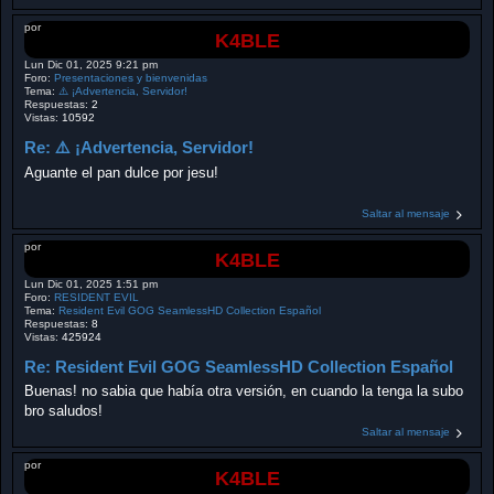
por
K4BLE
Lun Dic 01, 2025 9:21 pm
Foro:
Presentaciones y bienvenidas
Tema:
⚠️ ¡Advertencia, Servidor!
Respuestas:
2
Vistas:
10592
Re: ⚠️ ¡Advertencia, Servidor!
Aguante el pan dulce por jesu!
Saltar al mensaje
por
K4BLE
Lun Dic 01, 2025 1:51 pm
Foro:
RESIDENT EVIL
Tema:
Resident Evil GOG SeamlessHD Collection Español
Respuestas:
8
Vistas:
425924
Re: Resident Evil GOG SeamlessHD Collection Español
Buenas! no sabia que había otra versión, en cuando la tenga la subo
bro saludos!
Saltar al mensaje
por
K4BLE