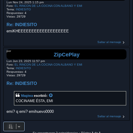
Lun Nov 24, 2025 1:15 pm
Foro:
EL RINCON DE LA COCINA CON ALBANO Y EMI
Tema:
INDIESITO
Respuestas:
4
Vistas:
29729
Re: INDIESITO
emiKHEEEEEEEEEEEEEEEEEEE
Saltar al mensaje
por
ZipCePlay
Lun Jun 23, 2025 11:57 pm
Foro:
EL RINCON DE LA COCINA CON ALBANO Y EMI
Tema:
INDIESITO
Respuestas:
4
Vistas:
29729
Re: INDIESITO
Magiwa
escribió:
COCINAME ÉSTA, EMI
emi? q emi? emihuevo0000
Saltar al mensaje