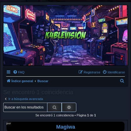
FAQ
Registrarse
Identificarse
B
Índice general
Buscar
u
Se encontró 1 coincidencia
s
Ir a búsqueda avanzada
c
Buscar
Búsqueda avanzada
a
Se encontró 1 coincidencia • Página
1
de
1
r
por
Magiwa