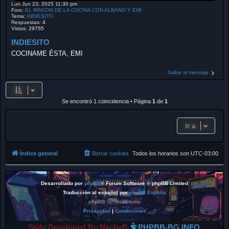
Lun Jun 23, 2025 11:30 pm
Foro:
EL RINCON DE LA COCINA CON ALBANO Y EMI
Tema:
INDIESITO
Respuestas:
4
Vistas:
29755
INDIESITO
COCINAME ÉSTA, EMI
Saltar al mensaje
Se encontró 1 coincidencia • Página
1
de
1
Ir a
Índice general
Borrar cookies
Todos los horarios son
UTC-03:00
Desarrollado por
phpBB
® Forum Software © phpBB Limited
Traducción al español por
phpBB España
phpBB
Reactions
Privacidad
|
Condiciones
Style Developed By NecheB
PHPBB-BG.INFO