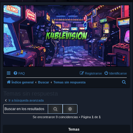
FAQ
Registrarse
Identificarse
B
Índice general
Buscar
Temas sin respuesta
u
Temas sin respuesta
s
Ir a búsqueda avanzada
c
Buscar
Búsqueda avanzada
a
Se encontraron 9 coincidencias • Página
1
de
1
r
Temas