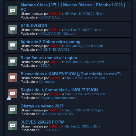
Mariano Closs | V5.2 | Nuevos Relatos | Efootball 2026 |
PC
Último mensaje por
K4BLE
«
Mié Mar 18, 2026 12:25 pm
Publicado en
EFOOTBALL
K4BLEVISION
Último mensaje por
K4BLE
«
Sab Dic 13, 2025 9:10 pm
Publicado en
K4BLEVISION (Discord)
fightcade 2 Online retro gaming
Último mensaje por
K4BLE
«
Dom Jul 06, 2025 6:46 pm
Publicado en
FIGHTING GAMES
Sega Saturn romset all region
Último mensaje por
K4BLE
«
Dom Jun 29, 2025 6:10 pm
Publicado en
SEGA
Bienvenidos a KABLEVISION (¿Qué mierda es esto?)
Último mensaje por
KABLE
«
Sab Jun 28, 2025 11:26 pm
Publicado en
Anuncios
Reglas de la Comunidad – K4BLEVISION
Último mensaje por
KABLE
«
Sab Jun 28, 2025 11:22 pm
Publicado en
Reglas y funcionamiento
Ofertas de verano 2025
Último mensaje por
K4BLE
«
Jue Jun 26, 2025 8:39 pm
Publicado en
OFERTAS DE STEAM
JUEVES 26/6/25 POTW
Último mensaje por
K4BLE
«
Mié Jun 25, 2025 8:45 pm
Publicado en
EFOOTBALL