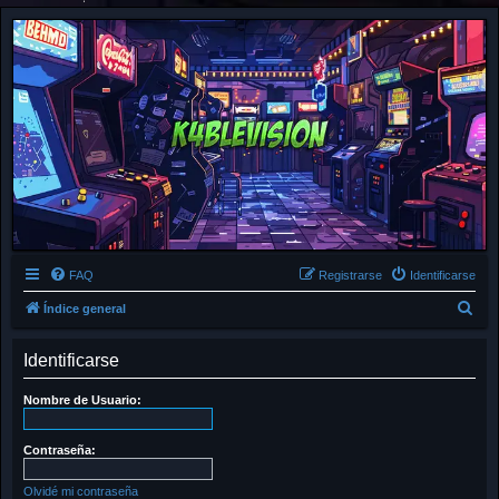
FAQ
Registrarse
Identificarse
B
Índice general
u
Identificarse
s
c
Nombre de Usuario:
a
r
Contraseña:
Olvidé mi contraseña