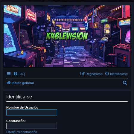
FAQ
Registrarse
Identificarse
B
Índice general
u
Identificarse
s
c
Nombre de Usuario:
a
r
Contraseña:
Olvidé mi contraseña