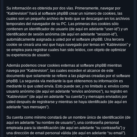
Su información es obtenida por dos vías. Primeramente, navegar por
“Kablevision” hará al software phpBB crear un número de cookies, las
cuales son un pequeño archivo de texto que se descargan en los archivos
temporales del navegador de su PC. Las primeras dos cookies sólo
contienen un identificador de usuario (de aquí en adelante “user-id”) y un
identificador de sesión anónima (de aquí en adelante “session-id”),
automáticamente asignada a usted por el software phpBB. Una tercera
cookie se creará una vez que haya navegado por temas en “Kablevision” y
se emplea para registrar cuales han sido leídos, con objeto de optimizar
su experiencia de usuario.
Además podemos crear cookies externas al software phpBB mientras
navega por “Kablevision”, las cuales exceden el alcance de este
documento que solamente se refiere a las páginas creadas por el software
phpBB. La segunda vía mediante la que obtenemos su información es
mediante lo que usted envía. Esto puede ser, y no limitado a: envíos como
usuario anónimo (de aquí en adelante “envíos anónimos”), su registro en
“Kablevision” (de aquí en adelante “su cuenta”) y mensajes enviados por
usted después de registrarse y mientras se haya identificado (de aquí en
adelante “sus mensajes”).
Su cuenta como mínimo constará de un nombre único de identificación (de
aquí en adelante “su nombre de usuario”), una contraseña personal
empleada para la identificación (de aquí en adelante “su contraseña”) y
una dirección de email personal válida (de aquí en adelante “su email”).