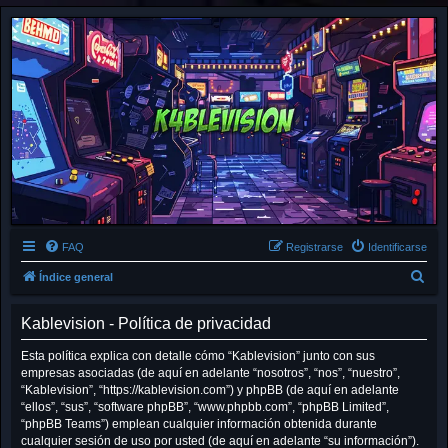
FAQ
Registrarse
Identificarse
B
Índice general
u
Kablevision - Política de privacidad
s
c
Esta política explica con detalle cómo “Kablevision” junto con sus
empresas asociadas (de aquí en adelante “nosotros”, “nos”, “nuestro”,
a
“Kablevision”, “https://kablevision.com”) y phpBB (de aquí en adelante
r
“ellos”, “sus”, “software phpBB”, “www.phpbb.com”, “phpBB Limited”,
“phpBB Teams”) emplean cualquier información obtenida durante
cualquier sesión de uso por usted (de aquí en adelante “su información”).