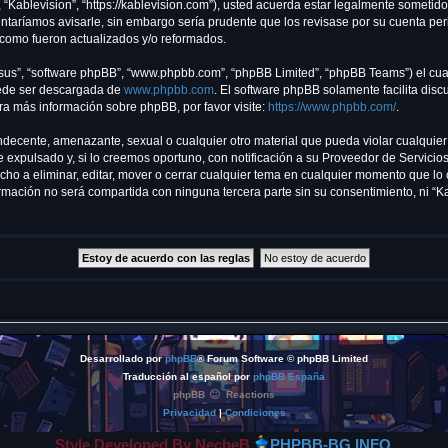
, “Kablevision”, “https://kablevision.com”), usted acuerda estar legalmente sometido
ntaríamos avisarle, sin embargo sería prudente que los revisase por su cuenta pe
 como fueron actualizados y/o reformados.
“sus”, “software phpBB”, “www.phpbb.com”, “phpBB Limited”, “phpBB Teams”) el cual 
uede ser descargada de
www.phpbb.com
. El software phpBB solamente facilita dis
 más información sobre phpBB, por favor visite:
https://www.phpbb.com/
.
ndecente, amenazante, sexual o cualquier otro material que pueda violar cualquier 
xpulsado y, si lo creemos oportuno, con notificación a su Proveedor de Servicios 
echo a eliminar, editar, mover o cerrar cualquier tema en cualquier momento que 
ación no será compartida con ninguna tercera parte sin su consentimiento, ni “K
Desarrollado por
phpBB
® Forum Software © phpBB Limited
Traducción al español por
phpBB España
phpBB
Reactions
Privacidad
|
Condiciones
Style Developed By NecheB
PHPBB-BG.INFO