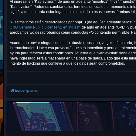
Al ingresar en “Kablevision” (de aquí en adelante “nosotros”, “nos”, “nuestro”
“Kablevision”. Podemos cambiar estos términos en cualquier momento e inte
significa que acuerda estar legalmente sometido a esos nuevos términos tal
Nuestros foros están desarrollados por phpBB (de aquí en adelante “ellos”, 
GNU General Public License v2 en Ingles
” (de aquí en adelante “GPL”) y p
aprobamos y/o desaprobamos como conductas y/o contenido permisible. Para
Acuerda no enviar ningun contenido abusivo, obsceno, vulgar, difamatorio, i
Internacionales. Hacer eso provocará que sea inmediata y permanentemente e
ayuda para reforzar estas condiciones. Acuerda que “Kablevision” tiene der
haya ingresado será almacenada en una base de datos. Dado que esta inform
intento de hacking que conlleve a que los datos sean comprometidos.
Índice general