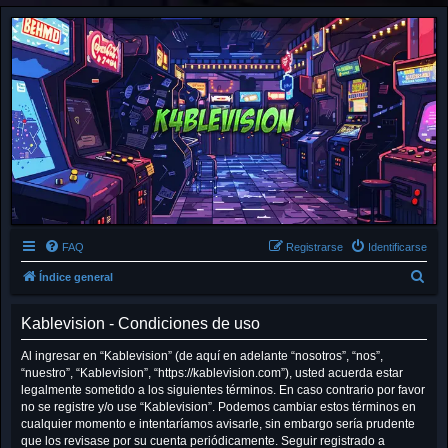
FAQ
Registrarse
Identificarse
B
Índice general
u
Kablevision - Condiciones de uso
s
c
Al ingresar en “Kablevision” (de aquí en adelante “nosotros”, “nos”,
“nuestro”, “Kablevision”, “https://kablevision.com”), usted acuerda estar
a
legalmente sometido a los siguientes términos. En caso contrario por favor
r
no se registre y/o use “Kablevision”. Podemos cambiar estos términos en
cualquier momento e intentaríamos avisarle, sin embargo sería prudente
que los revisase por su cuenta periódicamente. Seguir registrado a