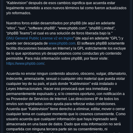
“Kablevision” después de esos cambios significa que acuerda estar
legalmente sometido a esos nuevos términos tal como fueron actualizados
y/o reformados.
Nuestros foros están desarrollados por phpBB (de aquí en adelante
“ellos”, “sus”, “software phpBB”, “www.phpbb.com”, “phpBB Limited”,
“phpBB Teams”) el cual es una solución de foros liberada bajo la “
GNU General Public License v2 en Ingles
” (de aquí en adelante “GPL”) y
puede ser descargada de
www.phpbb.com
. El software phpBB solamente
facilita discusiones basadas en Internet y la GPL estrictamente los excluye
de lo que aprobamos y/o desaprobamos como conductas y/o contenido
permisible. Para más información sobre phpBB, por favor visite:
https://www.phpbb.com/
.
Acuerda no enviar ningun contenido abusivo, obsceno, vulgar, difamatorio,
indecente, amenazante, sexual o cualquier otro material que pueda violar
cualquier ley de su país, el país donde “Kablevision” está instalado o
Leyes Internacionales. Hacer eso provocará que sea inmediata y
permanentemente expulsado y, si lo creemos oportuno, con notificación a
su Proveedor de Servicios de Internet. Las direcciones IP de todos los
envíos son registradas como ayuda para reforzar estas condiciones.
Acuerda que “Kablevision” tiene derecho a eliminar, editar, mover o cerrar
cualquier tema en cualquier momento que lo creamos conveniente. Como
usuario acuerda que cualquier información que haya ingresado será
almacenada en una base de datos. Dado que esta información no será
compartida con ninguna tercera parte sin su consentimiento, ni