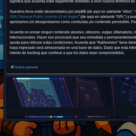
significa que acuerda estar legalmente sometido a esos nuevos términos tal
Nuestros foros están desarrollados por phpBB (de aquí en adelante “ellos”, 
GNU General Public License v2 en Ingles
” (de aquí en adelante “GPL”) y p
aprobamos y/o desaprobamos como conductas y/o contenido permisible. Para
Acuerda no enviar ningun contenido abusivo, obsceno, vulgar, difamatorio, i
Internacionales. Hacer eso provocará que sea inmediata y permanentemente e
ayuda para reforzar estas condiciones. Acuerda que “Kablevision” tiene der
haya ingresado será almacenada en una base de datos. Dado que esta inform
intento de hacking que conlleve a que los datos sean comprometidos.
Índice general