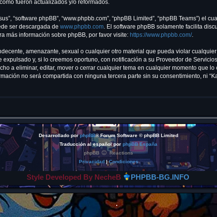
 como fueron actualizados y/o reformados.
“sus”, “software phpBB”, “www.phpbb.com”, “phpBB Limited”, “phpBB Teams”) el cual 
uede ser descargada de
www.phpbb.com
. El software phpBB solamente facilita dis
 más información sobre phpBB, por favor visite:
https://www.phpbb.com/
.
ndecente, amenazante, sexual o cualquier otro material que pueda violar cualquier 
xpulsado y, si lo creemos oportuno, con notificación a su Proveedor de Servicios 
echo a eliminar, editar, mover o cerrar cualquier tema en cualquier momento que 
ación no será compartida con ninguna tercera parte sin su consentimiento, ni “K
Desarrollado por
phpBB
® Forum Software © phpBB Limited
Traducción al español por
phpBB España
phpBB
Reactions
Privacidad
|
Condiciones
Style Developed By NecheB
PHPBB-BG.INFO