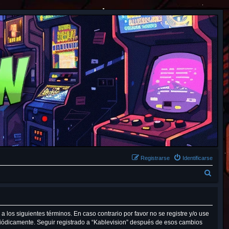
Registrarse
Identificarse
B
u
s
c
 a los siguientes términos. En caso contrario por favor no se registre y/o use
riódicamente. Seguir registrado a “Kablevision” después de esos cambios
a