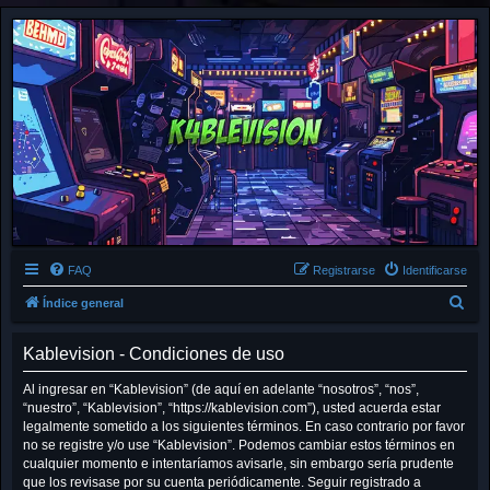
FAQ
Registrarse
Identificarse
B
Índice general
u
Kablevision - Condiciones de uso
s
c
Al ingresar en “Kablevision” (de aquí en adelante “nosotros”, “nos”,
“nuestro”, “Kablevision”, “https://kablevision.com”), usted acuerda estar
a
legalmente sometido a los siguientes términos. En caso contrario por favor
r
no se registre y/o use “Kablevision”. Podemos cambiar estos términos en
cualquier momento e intentaríamos avisarle, sin embargo sería prudente
que los revisase por su cuenta periódicamente. Seguir registrado a