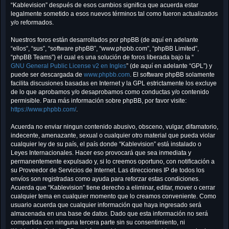
“Kablevision” después de esos cambios significa que acuerda estar
legalmente sometido a esos nuevos términos tal como fueron actualizados
y/o reformados.
Nuestros foros están desarrollados por phpBB (de aquí en adelante
“ellos”, “sus”, “software phpBB”, “www.phpbb.com”, “phpBB Limited”,
“phpBB Teams”) el cual es una solución de foros liberada bajo la “
GNU General Public License v2 en Ingles
” (de aquí en adelante “GPL”) y
puede ser descargada de
www.phpbb.com
. El software phpBB solamente
facilita discusiones basadas en Internet y la GPL estrictamente los excluye
de lo que aprobamos y/o desaprobamos como conductas y/o contenido
permisible. Para más información sobre phpBB, por favor visite:
https://www.phpbb.com/
.
Acuerda no enviar ningun contenido abusivo, obsceno, vulgar, difamatorio,
indecente, amenazante, sexual o cualquier otro material que pueda violar
cualquier ley de su país, el país donde “Kablevision” está instalado o
Leyes Internacionales. Hacer eso provocará que sea inmediata y
permanentemente expulsado y, si lo creemos oportuno, con notificación a
su Proveedor de Servicios de Internet. Las direcciones IP de todos los
envíos son registradas como ayuda para reforzar estas condiciones.
Acuerda que “Kablevision” tiene derecho a eliminar, editar, mover o cerrar
cualquier tema en cualquier momento que lo creamos conveniente. Como
usuario acuerda que cualquier información que haya ingresado será
almacenada en una base de datos. Dado que esta información no será
compartida con ninguna tercera parte sin su consentimiento, ni