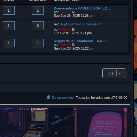
r
Bienvenidos a KABLEVISION (¿Q…
1
1
V
por
K4BLE
e
Sab Jun 28, 2025 11:26 pm
r
ú
Re:
⚠️ ¡Advertencia, Servidor!
1
3
l
V
por
K4BLE
t
e
Lun Dic 01, 2025 9:21 pm
i
r
m
ú
Reglas de la Comunidad – K4BL…
o
1
1
l
V
por
K4BLE
m
t
e
Sab Jun 28, 2025 11:22 pm
e
i
r
n
m
ú
s
o
l
a
m
t
j
e
i
e
n
m
Ir a
s
o
a
m
j
e
e
n
s
a
j
Borrar cookies
Todos los horarios son
UTC-03:00
e