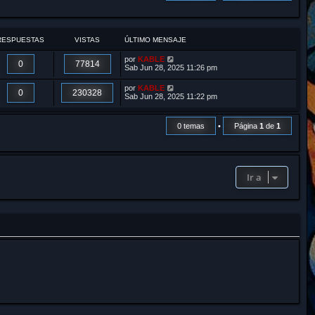
r
RESPUESTAS
VISTAS
ÚLTIMO MENSAJE
por
KABLE
0
77814
Sab Jun 28, 2025 11:26 pm
por
KABLE
0
230328
Sab Jun 28, 2025 11:22 pm
0 temas
•
Página
1
de
1
Ir a