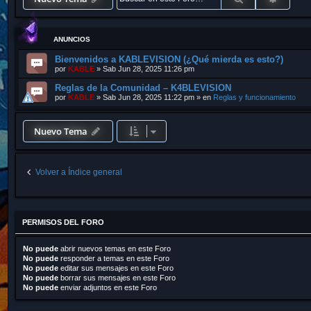
ANUNCIOS
Bienvenidos a KABLEVISION (¿Qué mierda es esto?)
por
KABLE
»
Sab Jun 28, 2025 11:26 pm
Reglas de la Comunidad – K4BLEVISION
por
KABLE
»
Sab Jun 28, 2025 11:22 pm
» en
Reglas y funcionamiento
Nuevo Tema
Volver a Índice general
PERMISOS DEL FORO
No puede
abrir nuevos temas en este Foro
No puede
responder a temas en este Foro
No puede
editar sus mensajes en este Foro
No puede
borrar sus mensajes en este Foro
No puede
enviar adjuntos en este Foro