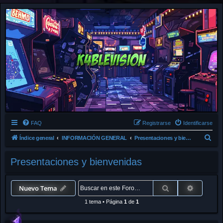
FAQ
Registrarse
Identificarse
B
Índice general
INFORMACIÓN GENERAL
Presentaciones y bienvenidas
u
Presentaciones y bienvenidas
s
c
a
Buscar
Búsqued
Nuevo Tema
r
1 tema
•
Página
1
de
1