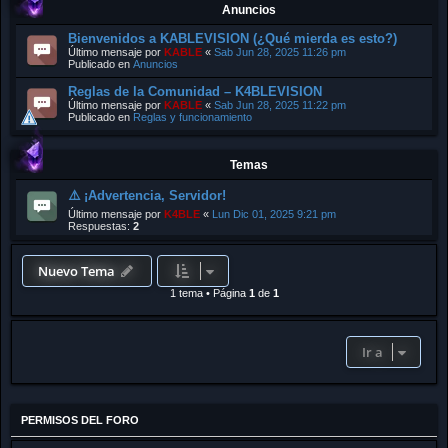
Anuncios
Bienvenidos a KABLEVISION (¿Qué mierda es esto?)
Último mensaje por
KABLE
«
Sab Jun 28, 2025 11:26 pm
Publicado en
Anuncios
Reglas de la Comunidad – K4BLEVISION
Último mensaje por
KABLE
«
Sab Jun 28, 2025 11:22 pm
Publicado en
Reglas y funcionamiento
Temas
⚠️ ¡Advertencia, Servidor!
Último mensaje por
K4BLE
«
Lun Dic 01, 2025 9:21 pm
Respuestas:
2
Nuevo Tema
1 tema
•
Página
1
de
1
Ir a
PERMISOS DEL FORO