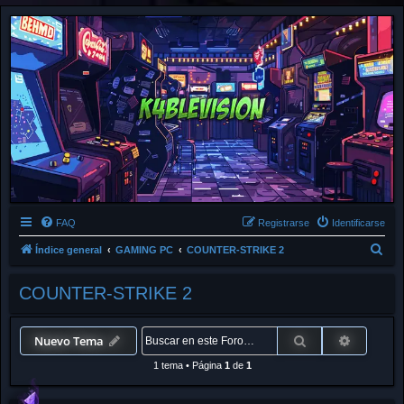
FAQ
Registrarse
Identificarse
B
Índice general
GAMING PC
COUNTER-STRIKE 2
u
COUNTER-STRIKE 2
s
c
a
Buscar
Búsqued
Nuevo Tema
r
1 tema
•
Página
1
de
1