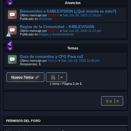
Anuncios
Bienvenidos a KABLEVISION (¿Qué mierda es esto?)
Último mensaje por
KABLE
«
Sab Jun 28, 2025 11:26 pm
Publicado en
Anuncios
Reglas de la Comunidad – K4BLEVISION
Último mensaje por
KABLE
«
Sab Jun 28, 2025 11:22 pm
Publicado en
Reglas y funcionamiento
Temas
Guia de comandos y CFG Para cs2
Último mensaje por
Matter
«
Sab Jun 28, 2025 11:08 pm
Respuestas:
1
Nuevo Tema
1 tema
•
Página
1
de
1
Ir a
PERMISOS DEL FORO