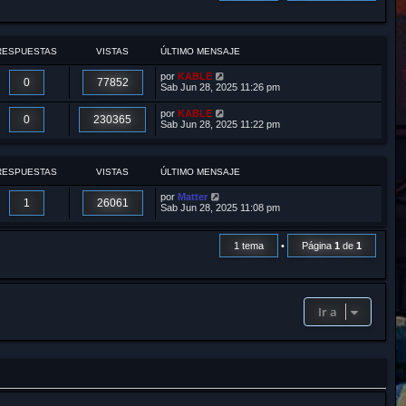
r
RESPUESTAS
VISTAS
ÚLTIMO MENSAJE
por
KABLE
0
77852
Sab Jun 28, 2025 11:26 pm
por
KABLE
0
230365
Sab Jun 28, 2025 11:22 pm
RESPUESTAS
VISTAS
ÚLTIMO MENSAJE
por
Matter
1
26061
Sab Jun 28, 2025 11:08 pm
1 tema
•
Página
1
de
1
Ir a