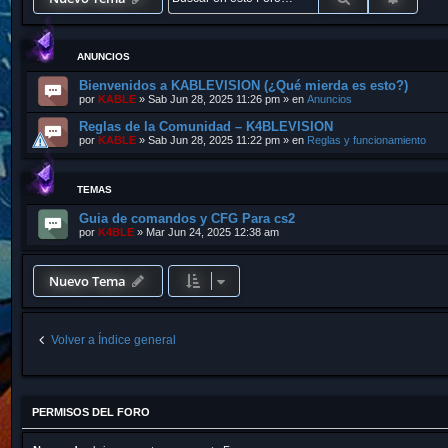
ANUNCIOS
Bienvenidos a KABLEVISION (¿Qué mierda es esto?)
por
KABLE
»
Sab Jun 28, 2025 11:26 pm
» en
Anuncios
Reglas de la Comunidad – K4BLEVISION
por
KABLE
»
Sab Jun 28, 2025 11:22 pm
» en
Reglas y funcionamiento
TEMAS
Guia de comandos y CFG Para cs2
por
K4BLE
»
Mar Jun 24, 2025 12:38 am
Nuevo Tema
Volver a Índice general
PERMISOS DEL FORO