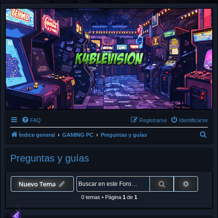
FAQ
Registrarse
Identificarse
B
Índice general
GAMING PC
Preguntas y guías
u
Preguntas y guías
s
c
a
Buscar
Búsqued
Nuevo Tema
r
0 temas
•
Página
1
de
1