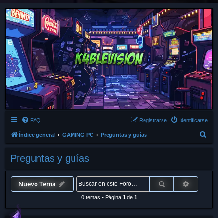
FAQ
Registrarse
Identificarse
B
Índice general
GAMING PC
Preguntas y guías
u
Preguntas y guías
s
c
a
Buscar
Búsqued
Nuevo Tema
r
0 temas
•
Página
1
de
1