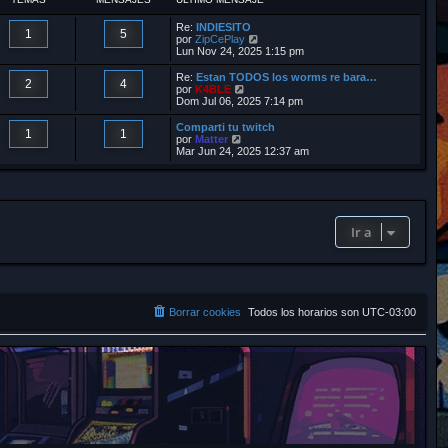
r
Re:
INDIESITO
1
5
V
por
ZipCePlay
e
Lun Nov 24, 2025 1:15 pm
r
ú
Re:
Estan TODOS los worms re bara…
2
4
l
V
por
K4BLE
t
e
Dom Jul 06, 2025 7:14 pm
i
r
m
ú
Comparti tu twitch
1
1
o
l
V
por
Matter
m
t
e
Mar Jun 24, 2025 12:37 am
e
i
r
n
m
ú
s
o
l
a
m
t
j
e
i
e
n
m
Ir a
s
o
a
m
j
e
e
n
s
a
j
Borrar cookies
Todos los horarios son
UTC-03:00
e