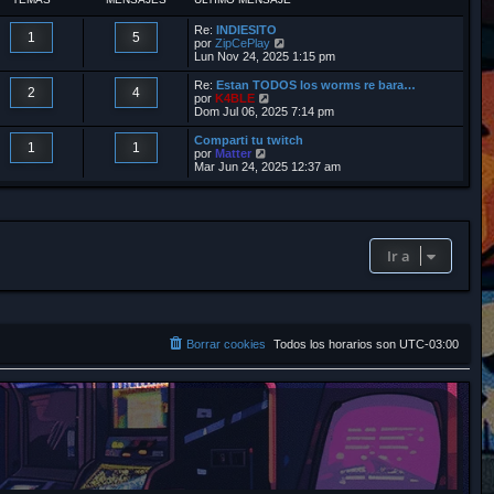
r
Re:
INDIESITO
1
5
V
por
ZipCePlay
e
Lun Nov 24, 2025 1:15 pm
r
ú
Re:
Estan TODOS los worms re bara…
2
4
l
V
por
K4BLE
t
e
Dom Jul 06, 2025 7:14 pm
i
r
m
ú
Comparti tu twitch
1
1
o
l
V
por
Matter
m
t
e
Mar Jun 24, 2025 12:37 am
e
i
r
n
m
ú
s
o
l
a
m
t
j
e
i
e
n
m
Ir a
s
o
a
m
j
e
e
n
s
a
j
Borrar cookies
Todos los horarios son
UTC-03:00
e