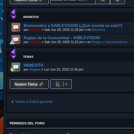
ANUNCIOS
Bienvenidos a KABLEVISION (¿Qué mierda es esto?)
por
KABLE
»
Sab Jun 28, 2025 11:26 pm
» en
Anuncios
Reglas de la Comunidad – K4BLEVISION
por
KABLE
»
Sab Jun 28, 2025 11:22 pm
» en
Reglas y funcionamiento
TEMAS
INDIESITO
por
Magiwa
»
Lun Jun 23, 2025 11:30 pm
Nuevo Tema
Volver a Índice general
PERMISOS DEL FORO