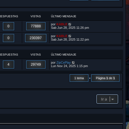
r
RESPUESTAS
VISTAS
ÚLTIMO MENSAJE
por
KABLE
0
77888
Sab Jun 28, 2025 11:26 pm
por
KABLE
0
230397
Sab Jun 28, 2025 11:22 pm
RESPUESTAS
VISTAS
ÚLTIMO MENSAJE
por
ZipCePlay
4
29749
Lun Nov 24, 2025 1:15 pm
1 tema
•
Página
1
de
1
Ir a