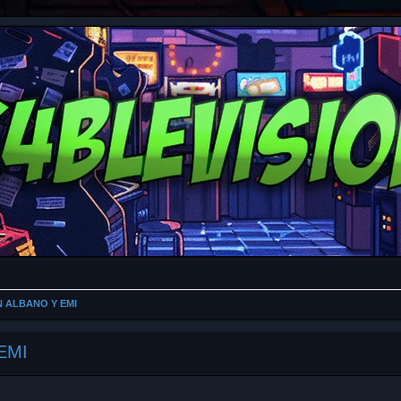
N ALBANO Y EMI
EMI
da avanzada