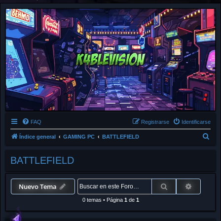
FAQ
Registrarse
Identificarse
B
Índice general
GAMING PC
BATTLEFIELD
u
BATTLEFIELD
s
c
a
Buscar
Búsqued
Nuevo Tema
r
0 temas
•
Página
1
de
1