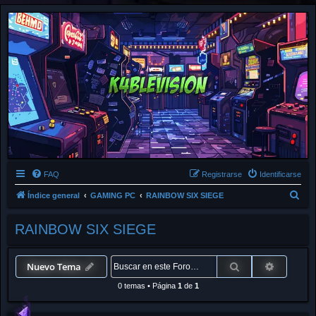
FAQ
Registrarse
Identificarse
B
Índice general
GAMING PC
RAINBOW SIX SIEGE
u
RAINBOW SIX SIEGE
s
c
a
Buscar
Búsqued
Nuevo Tema
r
0 temas
•
Página
1
de
1