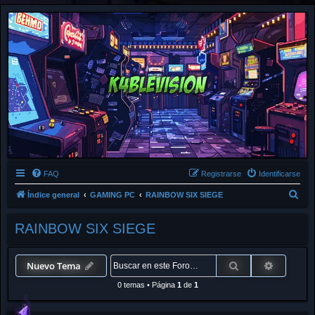
FAQ
Registrarse
Identificarse
B
Índice general
GAMING PC
RAINBOW SIX SIEGE
u
RAINBOW SIX SIEGE
s
c
a
Buscar
Búsqued
Nuevo Tema
r
0 temas
•
Página
1
de
1