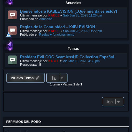
Anuncios
Bienvenidos a KABLEVISION (¿Qué mierda es esto?)
Último mensaje por
KABLE
«
Sab Jun 28, 2025 11:26 pm
Publicado en
Anuncios
Reglas de la Comunidad – K4BLEVISION
Último mensaje por
KABLE
«
Sab Jun 28, 2025 11:22 pm
Publicado en
Reglas y funcionamiento
Temas
Resident Evil GOG SeamlessHD Collection Español
Último mensaje por
K4BLE
«
Mié Mar 18, 2026 4:50 pm
Respuestas:
8
Nuevo Tema
1 tema
•
Página
1
de
1
Ir a
PERMISOS DEL FORO