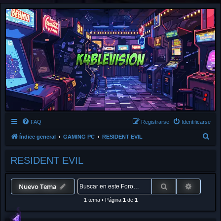
FAQ
Registrarse
Identificarse
B
Índice general
GAMING PC
RESIDENT EVIL
u
RESIDENT EVIL
s
c
a
Buscar
Búsqued
Nuevo Tema
r
1 tema
•
Página
1
de
1