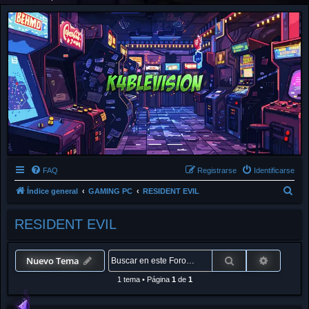
FAQ
Registrarse
Identificarse
B
Índice general
GAMING PC
RESIDENT EVIL
u
RESIDENT EVIL
s
c
a
Buscar
Búsqued
Nuevo Tema
r
1 tema
•
Página
1
de
1