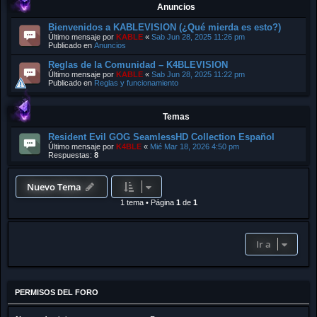
Anuncios
Bienvenidos a KABLEVISION (¿Qué mierda es esto?)
Último mensaje por
KABLE
«
Sab Jun 28, 2025 11:26 pm
Publicado en
Anuncios
Reglas de la Comunidad – K4BLEVISION
Último mensaje por
KABLE
«
Sab Jun 28, 2025 11:22 pm
Publicado en
Reglas y funcionamiento
Temas
Resident Evil GOG SeamlessHD Collection Español
Último mensaje por
K4BLE
«
Mié Mar 18, 2026 4:50 pm
Respuestas:
8
Nuevo Tema
1 tema
•
Página
1
de
1
Ir a
PERMISOS DEL FORO