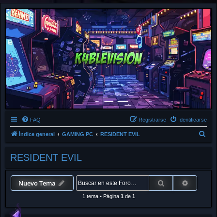
FAQ
Registrarse
Identificarse
B
Índice general
GAMING PC
RESIDENT EVIL
u
RESIDENT EVIL
s
c
a
Buscar
Búsqued
Nuevo Tema
r
1 tema
•
Página
1
de
1