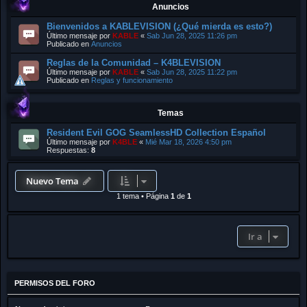
Anuncios
Bienvenidos a KABLEVISION (¿Qué mierda es esto?)
Último mensaje por
KABLE
«
Sab Jun 28, 2025 11:26 pm
Publicado en
Anuncios
Reglas de la Comunidad – K4BLEVISION
Último mensaje por
KABLE
«
Sab Jun 28, 2025 11:22 pm
Publicado en
Reglas y funcionamiento
Temas
Resident Evil GOG SeamlessHD Collection Español
Último mensaje por
K4BLE
«
Mié Mar 18, 2026 4:50 pm
Respuestas:
8
Nuevo Tema
1 tema
•
Página
1
de
1
Ir a
PERMISOS DEL FORO