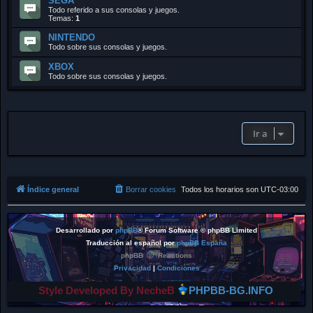
SEGA
Todo referido a sus consolas y juegos.
Temas:
1
NINTENDO
Todo sobre sus consolas y juegos.
XBOX
Todo sobre sus consolas y juegos.
Ir a
Índice general
Borrar cookies
Todos los horarios son
UTC-03:00
Desarrollado por
phpBB
® Forum Software © phpBB Limited
Traducción al español por
phpBB España
phpBB
Reactions
Privacidad
|
Condiciones
Style Developed By NecheB
PHPBB-BG.INFO