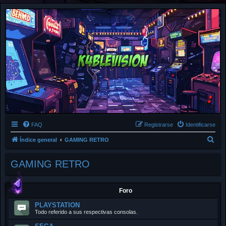
FAQ
Registrarse
Identificarse
B
Índice general
GAMING RETRO
u
GAMING RETRO
s
c
a
Foro
r
PLAYSTATION
Todo referido a sus respectivas consolas.