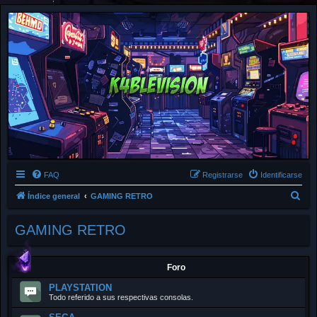
FAQ
Registrarse
Identificarse
B
Índice general
GAMING RETRO
u
GAMING RETRO
s
c
a
Foro
r
PLAYSTATION
Todo referido a sus respectivas consolas.