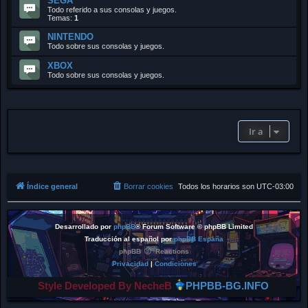
SEGA
Todo referido a sus consolas y juegos.
Temas:
1
NINTENDO
Todo sobre sus consolas y juegos.
XBOX
Todo sobre sus consolas y juegos.
Ir a
Índice general
Borrar cookies
Todos los horarios son
UTC-03:00
Desarrollado por
phpBB
® Forum Software © phpBB Limited
Traducción al español por
phpBB España
phpBB
Reactions
Privacidad
|
Condiciones
Style Developed By NecheB
PHPBB-BG.INFO