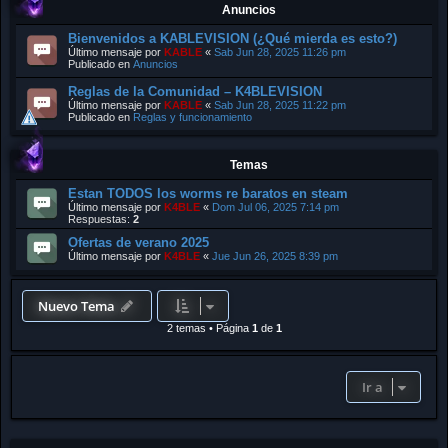
Anuncios
Bienvenidos a KABLEVISION (¿Qué mierda es esto?)
Último mensaje por
KABLE
«
Sab Jun 28, 2025 11:26 pm
Publicado en
Anuncios
Reglas de la Comunidad – K4BLEVISION
Último mensaje por
KABLE
«
Sab Jun 28, 2025 11:22 pm
Publicado en
Reglas y funcionamiento
Temas
Estan TODOS los worms re baratos en steam
Último mensaje por
K4BLE
«
Dom Jul 06, 2025 7:14 pm
Respuestas:
2
Ofertas de verano 2025
Último mensaje por
K4BLE
«
Jue Jun 26, 2025 8:39 pm
Nuevo Tema
2 temas
•
Página
1
de
1
Ir a