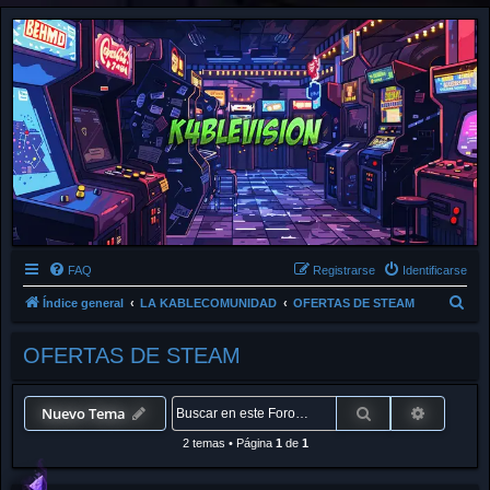
FAQ
Registrarse
Identificarse
B
Índice general
LA KABLECOMUNIDAD
OFERTAS DE STEAM
u
OFERTAS DE STEAM
s
c
a
Buscar
Búsqued
Nuevo Tema
r
2 temas
•
Página
1
de
1