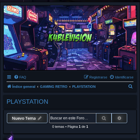
FAQ
Registrarse
Identificarse
B
Índice general
GAMING RETRO
PLAYSTATION
u
PLAYSTATION
s
c
a
Buscar
Búsqued
Nuevo Tema
r
0 temas
•
Página
1
de
1