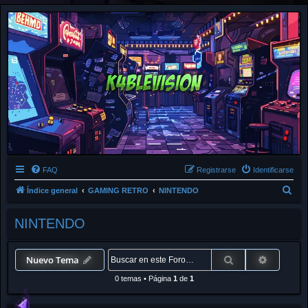
FAQ
Registrarse
Identificarse
B
Índice general
GAMING RETRO
NINTENDO
u
NINTENDO
s
c
a
Buscar
Búsqued
Nuevo Tema
r
0 temas
•
Página
1
de
1