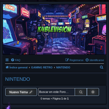
FAQ
Registrarse
Identificarse
B
Índice general
GAMING RETRO
NINTENDO
u
NINTENDO
s
c
a
Buscar
Búsqued
Nuevo Tema
r
0 temas
•
Página
1
de
1