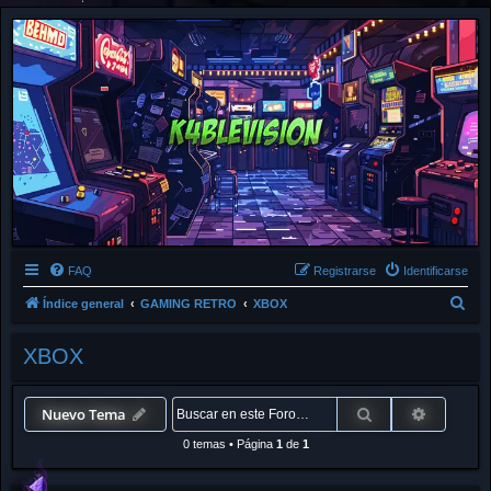
FAQ
Registrarse
Identificarse
B
Índice general
GAMING RETRO
XBOX
u
XBOX
s
c
a
Buscar
Búsqued
Nuevo Tema
r
0 temas
•
Página
1
de
1