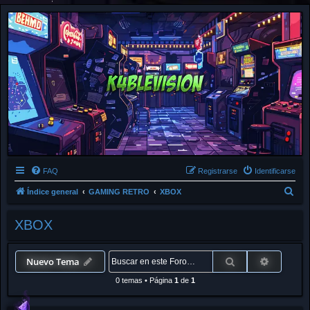
FAQ
Registrarse
Identificarse
B
Índice general
GAMING RETRO
XBOX
u
XBOX
s
c
a
Buscar
Búsqued
Nuevo Tema
r
0 temas
•
Página
1
de
1