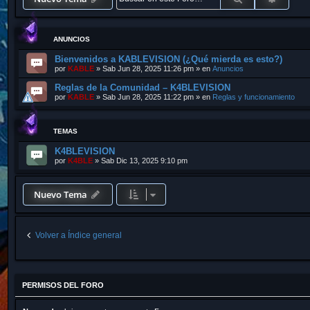
ANUNCIOS
Bienvenidos a KABLEVISION (¿Qué mierda es esto?)
por
KABLE
»
Sab Jun 28, 2025 11:26 pm
» en
Anuncios
Reglas de la Comunidad – K4BLEVISION
por
KABLE
»
Sab Jun 28, 2025 11:22 pm
» en
Reglas y funcionamiento
TEMAS
K4BLEVISION
por
K4BLE
»
Sab Dic 13, 2025 9:10 pm
Nuevo Tema
Volver a Índice general
PERMISOS DEL FORO