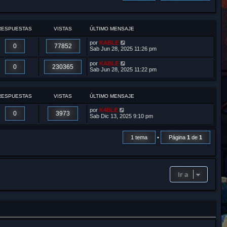
r
RESPUESTAS
VISTAS
ÚLTIMO MENSAJE
por
KABLE
0
77852
Sab Jun 28, 2025 11:26 pm
por
KABLE
0
230365
Sab Jun 28, 2025 11:22 pm
RESPUESTAS
VISTAS
ÚLTIMO MENSAJE
por
K4BLE
0
3973
Sab Dic 13, 2025 9:10 pm
1 tema
•
Página
1
de
1
Ir a