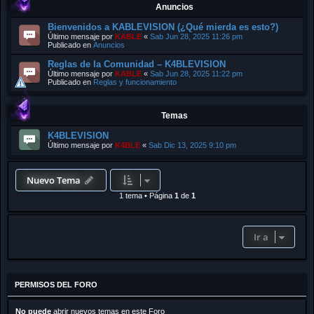
Anuncios
Bienvenidos a KABLEVISION (¿Qué mierda es esto?)
Último mensaje por
KABLE
«
Sab Jun 28, 2025 11:26 pm
Publicado en
Anuncios
Reglas de la Comunidad – K4BLEVISION
Último mensaje por
KABLE
«
Sab Jun 28, 2025 11:22 pm
Publicado en
Reglas y funcionamiento
Temas
K4BLEVISION
Último mensaje por
K4BLE
«
Sab Dic 13, 2025 9:10 pm
Nuevo Tema
1 tema
•
Página
1
de
1
Ir a
PERMISOS DEL FORO
No puede
abrir nuevos temas en este Foro