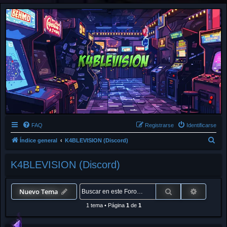
FAQ
Registrarse
Identificarse
B
Índice general
K4BLEVISION (Discord)
u
K4BLEVISION (Discord)
s
c
a
Buscar
Búsqued
Nuevo Tema
r
1 tema
•
Página
1
de
1