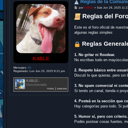
Reglas de la Comun
M
por
K4BLE
»
Sab Jun 28, 2025 11:
e
n
Reglas del For
s
a
j
Este es el foro oficial de nues
e
algunas reglas simples:
Reglas General
1. No gritar ni floodear.
K4BLE
No escribas todo en mayúsculas 
Mensajes:
24
2. Respeto básico entre usuar
Registrado:
Lun Jun 23, 2025 8:21 pm
Discutí lo que quieras, pero sin
K4BLE.-
Desconectado
3. No spam comercial ni conte
perfil
|
agregar
Si tenés un canal, tienda o proy
4. Posteá en la sección que c
Hay categorías para todo. Si pub
5. Humor sí, pero con criterio.
Podés postear cosas fuertes, m