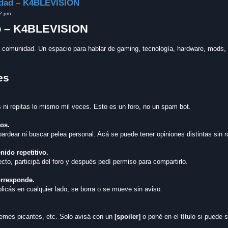
idad – K4BLEVISION
22 pm
o – K4BLEVISION
tra comunidad. Un espacio para hablar de gaming, tecnología, hardware, mods,
es
ni repitas lo mismo mil veces. Esto es un foro, no un spam bot.
ios.
 bardear ni buscar pelea personal. Acá se puede tener opiniones distintas sin 
nido repetitivo.
ecto, participá del foro y después pedí permiso para compartirlo.
orresponde.
licás en cualquier lado, se borra o se mueve sin aviso.
emes picantes, etc. Solo avisá con un
[spoiler]
o poné en el título si puede s