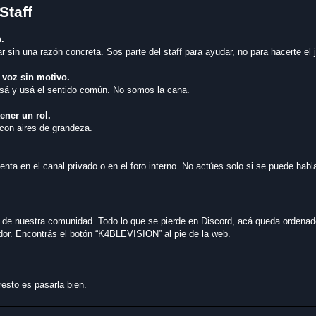
Staff
.
 sin una razón concreta. Sos parte del staff para ayudar, no para hacerte el j
 voz sin motivo.
visá y usá el sentido común. No somos la cana.
ener un rol.
 con aires de grandeza.
nta en el canal privado o en el foro interno. No actúes solo si se puede habla
e nuestra comunidad. Todo lo que se pierde en Discord, acá queda ordenado
or. Encontrás el botón “K4BLEVISION” al pie de la web.
resto es pasarla bien.