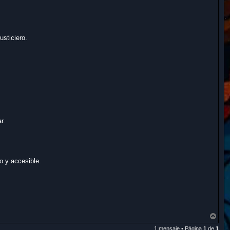
usticiero.
r.
 y accesible.
A
r
1 mensaje • Página
1
de
1